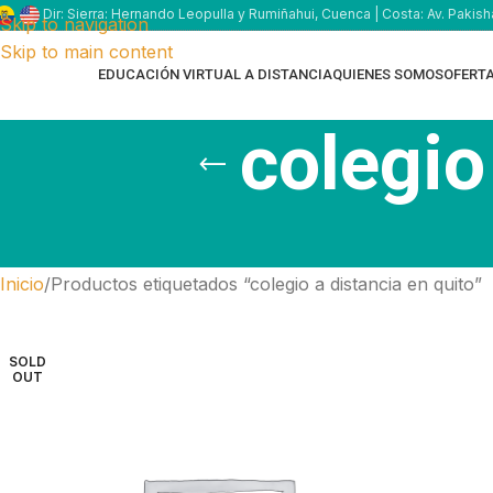
Dir: Sierra: Hernando Leopulla y Rumiñahui, Cuenca | Costa: Av. Pakish
Skip to navigation
Skip to main content
EDUCACIÓN VIRTUAL A DISTANCIA
QUIENES SOMOS
OFERT
colegio
Inicio
Productos etiquetados “colegio a distancia en quito”
SOLD
OUT