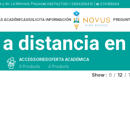
a y Av. La Merced, Playas
📲 0967427361 / 0994256410 | ☎️ 074185594
AS ACADÉMICAS
SOLICITA INFORMACIÓN
PREGUNT
 a distancia en
ACCESSORIES
OFERTA ACADÉMICA
0 Products
4 Products
Show
9
12