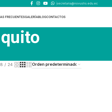
secretaria@novushs.edu.ec
AS FRECUENTES
GALERÍA
BLOG
CONTACTOS
 quito
18
24