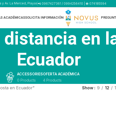
a y Av. La Merced, Playas
📲 0967427361 / 0994256410 | ☎️ 074185594
AS ACADÉMICAS
SOLICITA INFORMACIÓN
PREGUNT
 distancia en l
Ecuador
ACCESSORIES
OFERTA ACADÉMICA
0 Products
4 Products
Costa en Ecuador”
Show
9
12