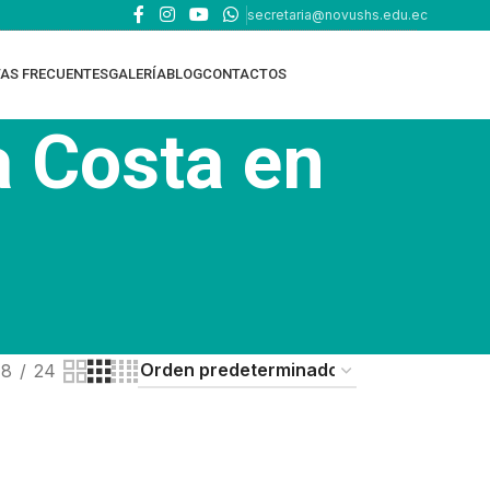
secretaria@novushs.edu.ec
AS FRECUENTES
GALERÍA
BLOG
CONTACTOS
a Costa en
18
24