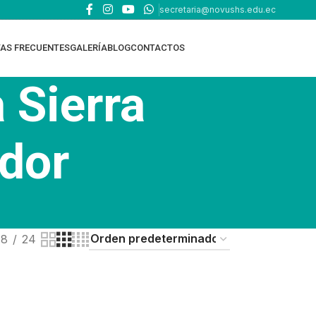
secretaria@novushs.edu.ec
AS FRECUENTES
GALERÍA
BLOG
CONTACTOS
 Sierra
ador
18
24