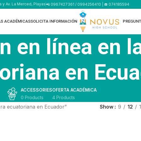
a y Av. La Merced, Playas
📲 0967427361 / 0994256410 | ☎️ 074185594
AS ACADÉMICAS
SOLICITA INFORMACIÓN
PREGUNT
 en línea en la
oriana en Ecu
ACCESSORIES
OFERTA ACADÉMICA
0 Products
4 Products
rra ecuatoriana en Ecuador”
Show
9
12