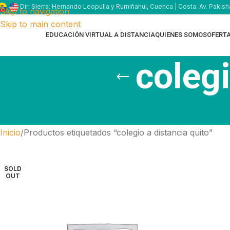
Dir: Sierra: Hernando Leopulla y Rumiñahui, Cuenca | Costa: Av. Pakish
Skip to navigation
Skip to main content
EDUCACIÓN VIRTUAL A DISTANCIA
QUIENES SOMOS
OFERT
colegi
Inicio
Productos etiquetados “colegio a distancia quito”
SOLD
OUT