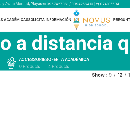
a y Av. La Merced, Playas
📲 0967427361 / 0994256410 | ☎️ 074185594
AS ACADÉMICAS
SOLICITA INFORMACIÓN
PREGUNT
o a distancia q
ACCESSORIES
OFERTA ACADÉMICA
0 Products
4 Products
Show
9
12