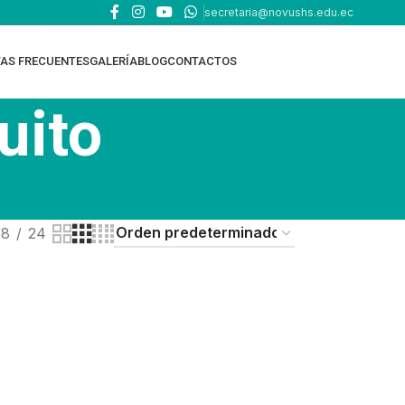
secretaria@novushs.edu.ec
AS FRECUENTES
GALERÍA
BLOG
CONTACTOS
uito
18
24