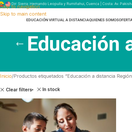
Dir: Sierra: Hernando Leopulla y Rumiñahui, Cuenca | Costa: Av. Pakish
Skip to navigation
Skip to main content
EDUCACIÓN VIRTUAL A DISTANCIA
QUIENES SOMOS
OFERT
Educación a
Inicio
Productos etiquetados “Educación a distancia Región
In stock
Clear filters