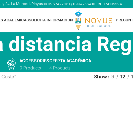
a y Av. La Merced, Playas
📲 0967427361 / 0994256410 | ☎️ 074185594
AS ACADÉMICAS
SOLICITA INFORMACIÓN
PREGUNT
 distancia Reg
ACCESSORIES
OFERTA ACADÉMICA
0 Products
4 Products
 Costa”
Show
9
12