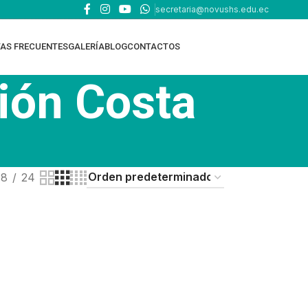
secretaria@novushs.edu.ec
AS FRECUENTES
GALERÍA
BLOG
CONTACTOS
ión Costa
18
24