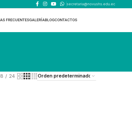
secretaria@novushs.edu.ec
AS FRECUENTES
GALERÍA
BLOG
CONTACTOS
18
24