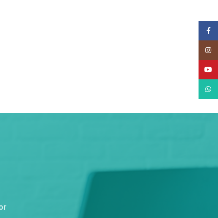
Face
Insta
YouT
What
or