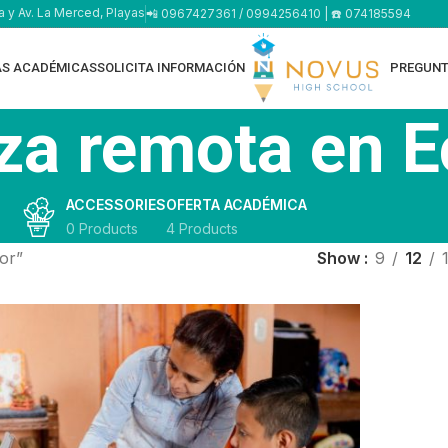
a y Av. La Merced, Playas
📲 0967427361 / 0994256410 | ☎️ 074185594
AS ACADÉMICAS
SOLICITA INFORMACIÓN
PREGUNT
za remota en E
ACCESSORIES
OFERTA ACADÉMICA
0 Products
4 Products
or”
Show
9
12