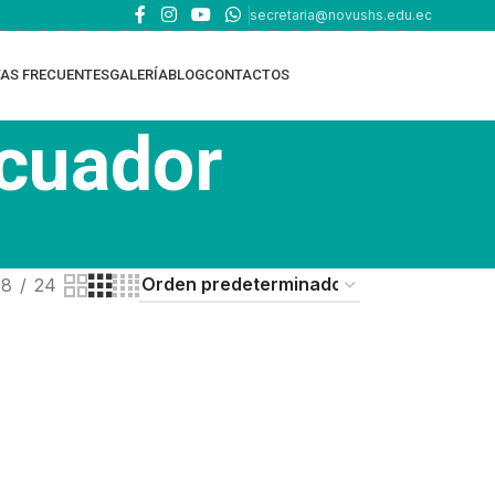
secretaria@novushs.edu.ec
AS FRECUENTES
GALERÍA
BLOG
CONTACTOS
cuador
18
24