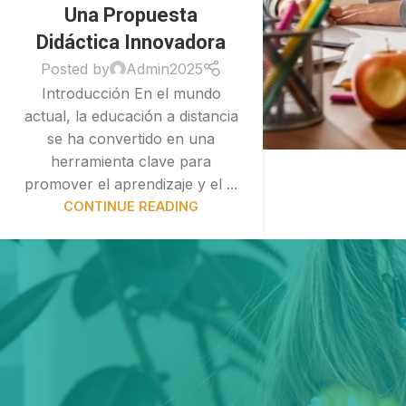
Una Propuesta
Didáctica Innovadora
Posted by
Admin2025
Introducción En el mundo
actual, la educación a distancia
se ha convertido en una
herramienta clave para
promover el aprendizaje y el ...
CONTINUE READING