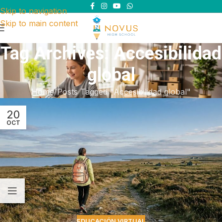
Skip to navigation
Skip to main content
Tag Archives: Accesibilidad
global
Home
Posts Tagged "Accesibilidad global"
20
OCT
EDUCACIÓN VIRTUAL