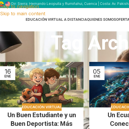
Dir: Sierra: Hernando Leopulla y Rumiñahui, Cuenca | Costa: Av. Pakish
Skip to navigation
Skip to main content
EDUCACIÓN VIRTUAL A DISTANCIA
QUIENES SOMOS
OFERT
Tag Arch
16
05
ENE
ENE
EDUCACIÓN VIRTUAL
EDUCACI
Un Buen Estudiante y un
Un Ecu
Buen Deportista: Más
Conec