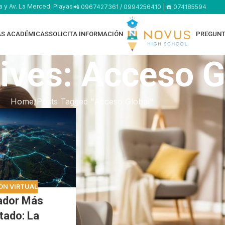
a y Av. La Merced, Playas
📲 0967427361 / 0994256410 | ☎️ 074185594
AS ACADÉMICAS
SOLICITA INFORMACIÓN
PREGUNT
ives: Acceso G
Home
Posts Tagged "Acceso Global"
ÓN VIRTUAL
ador Más
tado: La