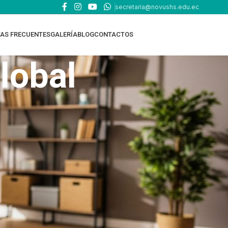
secretaria@novushs.edu.ec
AS FRECUENTES
GALERÍA
BLOG
CONTACTOS
lobal
TOP RATED PRODUCTS
EDUCACIÓN ONLINE
EDUCACIÓN EN CASA -
HOMESCHOOL Oferta
Académica y requisitos