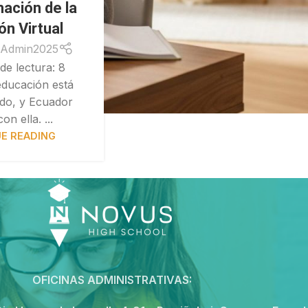
ación de la
ón Virtual
Admin2025
e lectura: 8
educación está
do, y Ecuador
n ella. ...
E READING
OFICINAS ADMINISTRATIVAS: