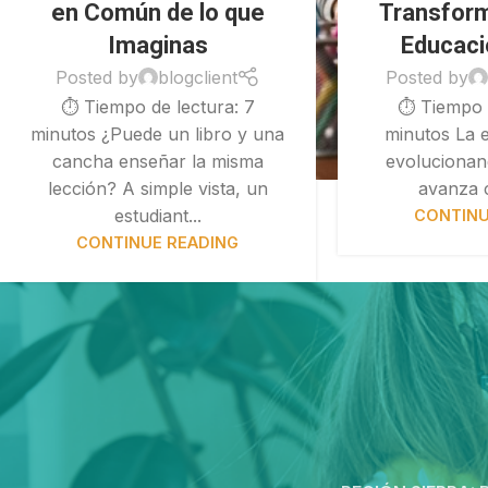
en Común de lo que
Transform
Imaginas
Educaci
Posted by
blogclient
Posted by
⏱ Tiempo de lectura: 7
⏱ Tiempo d
minutos ¿Puede un libro y una
minutos La 
cancha enseñar la misma
evolucionan
lección? A simple vista, un
avanza co
estudiant...
CONTINU
CONTINUE READING