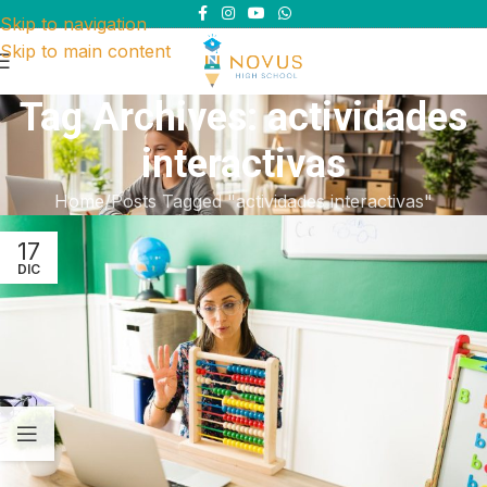
Skip to navigation
Skip to main content
Tag Archives: actividades
interactivas
Home
Posts Tagged "actividades interactivas"
17
DIC