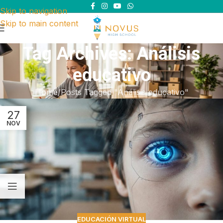
Skip to navigation
Skip to main content
Tag Archives: Análisis
educativo
Home
Posts Tagged "Análisis educativo"
27
NOV
EDUCACIÓN VIRTUAL