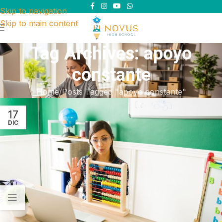
Skip to navigation
Skip to main content
Tag Archives: apoyo
constante
Home
Posts Tagged "apoyo constante"
17
DIC