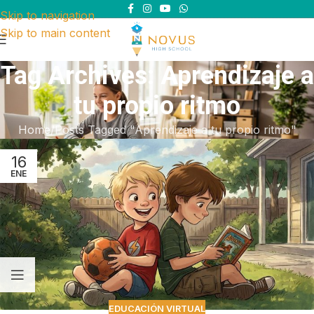
Skip to navigation
Skip to main content
Tag Archives: Aprendizaje a
tu propio ritmo
Home
Posts Tagged "Aprendizaje a tu propio ritmo"
16
ENE
EDUCACIÓN VIRTUAL