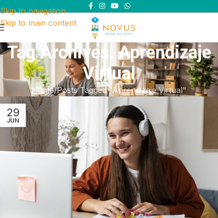
Skip to navigation
Skip to main content
Tag Archives: Aprendizaje
Virtual
Home
Posts Tagged "Aprendizaje Virtual"
29
JUN