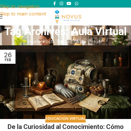
Skip to navigation
Skip to main content
Tag Archives: Aula Virtual
Home
Posts Tagged "Aula Virtual"
26
FEB
EDUCACIÓN VIRTUAL
De la Curiosidad al Conocimiento: Cómo