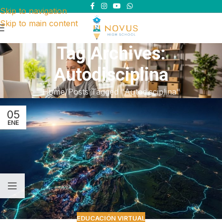
Skip to navigation
Skip to main content
Tag Archives:
Autodisciplina
Home
Posts Tagged "Autodisciplina"
05
ENE
EDUCACIÓN VIRTUAL