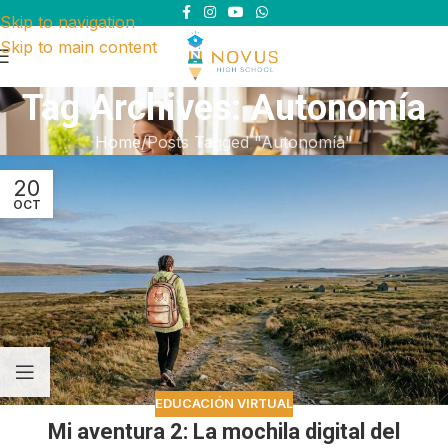
Skip to navigation
Skip to main content
Tag Archives: Autonomía
Home
Posts Tagged "Autonomía"
20
OCT
EDUCACIÓN VIRTUAL
Mi aventura 2: La mochila digital del