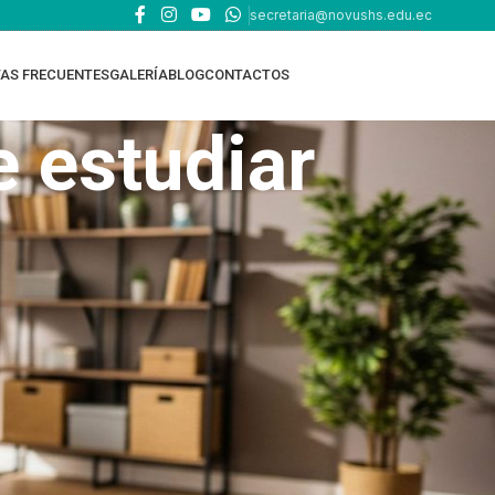
secretaria@novushs.edu.ec
AS FRECUENTES
GALERÍA
BLOG
CONTACTOS
 estudiar
TOP RATED PRODUCTS
EDUCACIÓN ONLINE
EDUCACIÓN EN CASA -