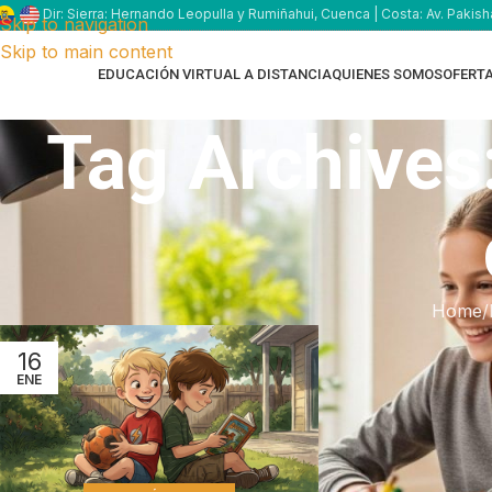
Dir: Sierra: Hernando Leopulla y Rumiñahui, Cuenca | Costa: Av. Pakish
Skip to navigation
Skip to main content
EDUCACIÓN VIRTUAL A DISTANCIA
QUIENES SOMOS
OFERT
Tag Archives
Home
16
ENE