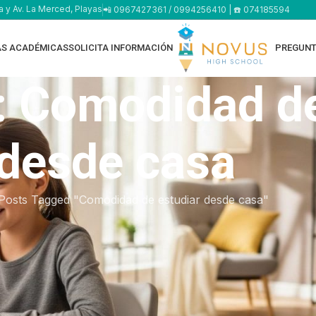
a y Av. La Merced, Playas
📲 0967427361 / 0994256410 | ☎️ 074185594
AS ACADÉMICAS
SOLICITA INFORMACIÓN
PREGUNT
: Comodidad de
desde casa
Posts Tagged "Comodidad de estudiar desde casa"