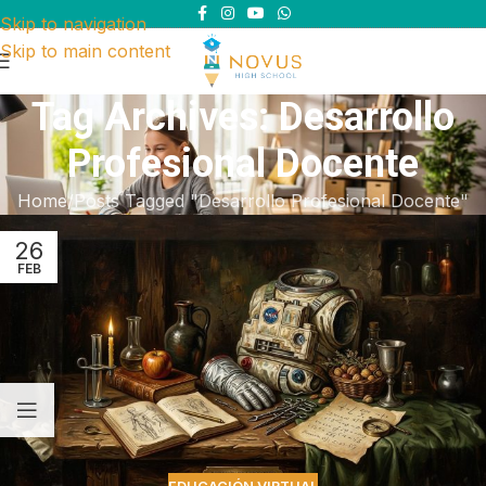
Skip to navigation
Skip to main content
Tag Archives: Desarrollo
Profesional Docente
Home
Posts Tagged "Desarrollo Profesional Docente"
26
FEB