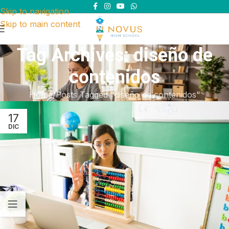
Skip to navigation
Skip to main content
Tag Archives: diseño de
contenidos
Home
Posts Tagged "diseño de contenidos"
17
DIC