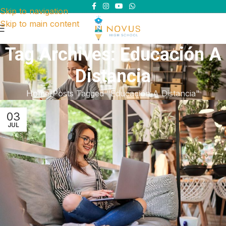
Skip to navigation
Skip to main content
Tag Archives: Educación A
Distancia
Home
Posts Tagged "Educación A Distancia"
03
JUL