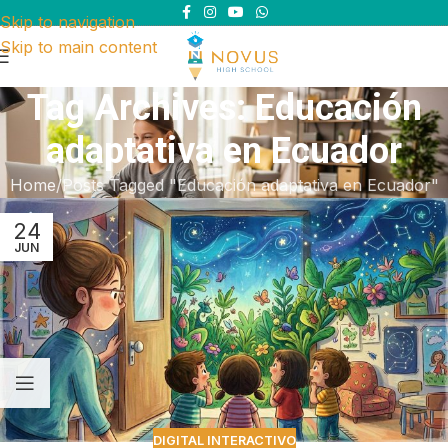
Skip to navigation
Skip to main content
Tag Archives: Educación
adaptativa en Ecuador
Home
Posts Tagged "Educación adaptativa en Ecuador"
24
JUN
DIGITAL INTERACTIVO