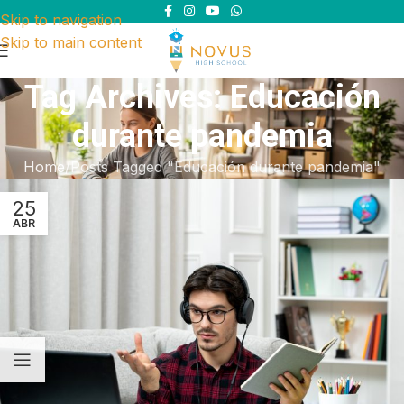
Skip to navigation
Skip to main content
Tag Archives: Educación
durante pandemia
Home
Posts Tagged "Educación durante pandemia"
25
ABR