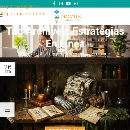
Skip to navigation
Skip to main content
Tag Archives: Estrategias
En Línea
Home
Posts Tagged "Estrategias En Línea"
26
FEB