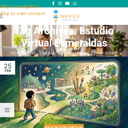
Skip to navigation
Skip to main content
Tag Archives: Estudio
Virtual Esmeraldas
Home
Posts Tagged "Estudio Virtual Esmeraldas"
25
FEB
EDUCACIÓN VIRTUAL