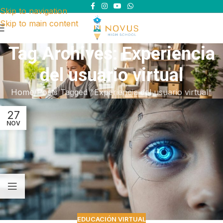
Skip to navigation
Skip to main content
Tag Archives: Experiencia
del usuario virtual
Home
Posts Tagged "Experiencia del usuario virtual"
27
NOV
EDUCACIÓN VIRTUAL