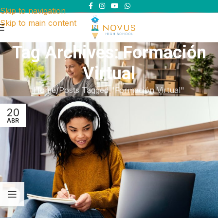
Skip to navigation
Skip to main content
Tag Archives: Formación
Virtual
Home
Posts Tagged "Formación Virtual"
20
ABR