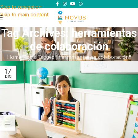
Skip to navigation
Skip to main content
Tag Archives: herramientas
de colaboración
Home
Posts Tagged "herramientas de colaboración"
17
DIC