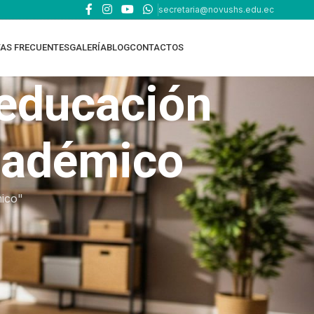
secretaria@novushs.edu.ec
AS FRECUENTES
GALERÍA
BLOG
CONTACTOS
 educación
académico
mico"
TOP RATED PRODUCTS
EDUCACIÓN ONLINE
EDUCACIÓN EN CASA -