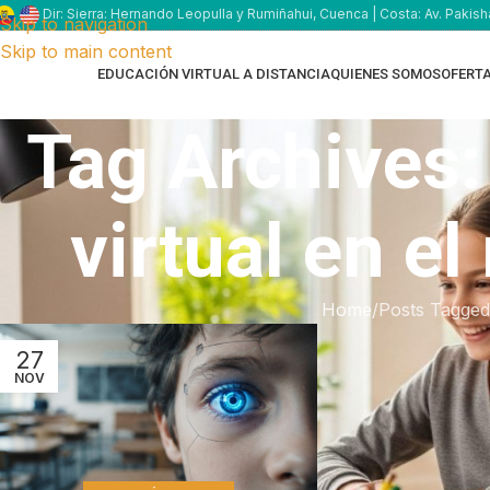
Dir: Sierra: Hernando Leopulla y Rumiñahui, Cuenca | Costa: Av. Pakish
Skip to navigation
Skip to main content
EDUCACIÓN VIRTUAL A DISTANCIA
QUIENES SOMOS
OFERT
Tag Archives:
virtual en e
Home
Posts Tagged 
27
NOV