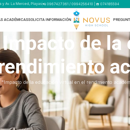
a y Av. La Merced, Playas
📲 0967427361 / 0994256410 | ☎️ 074185594
AS ACADÉMICAS
SOLICITA INFORMACIÓN
PREGUNT
 Impacto de la
l rendimiento 
"Impacto de la educación virtual en el rendimiento acadé