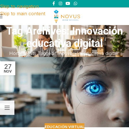
Skip to navigation
Skip to main content
Tag Archives: Innovación
educativa digital
Home
Posts Tagged "Innovación educativa digital"
27
NOV
EDUCACIÓN VIRTUAL