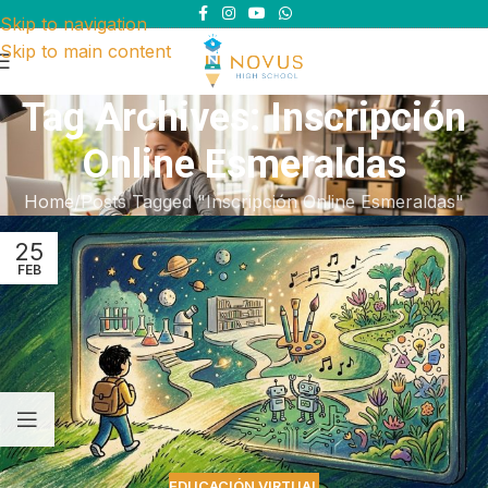
Skip to navigation
Skip to main content
Tag Archives: Inscripción
Online Esmeraldas
Home
Posts Tagged "Inscripción Online Esmeraldas"
25
FEB
EDUCACIÓN VIRTUAL