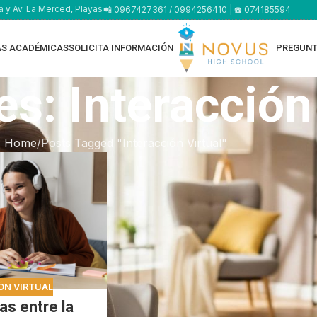
a y Av. La Merced, Playas
📲 0967427361 / 0994256410 | ☎️ 074185594
AS ACADÉMICAS
SOLICITA INFORMACIÓN
PREGUNT
s: Interacción
Home
Posts Tagged "Interacción Virtual"
ÓN VIRTUAL
as entre la