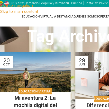
Dir: Sierra: Hernando Leopulla y Rumiñahui, Cuenca | Costa: Av. Pakish
Skip to navigation
Skip to main content
EDUCACIÓN VIRTUAL A DISTANCIA
QUIENES SOMOS
OFERT
Tag Archive
20
29
OCT
JUN
EDUCACIÓN VIRTUAL
Mi aventura 2: La
EDUCACI
mochila digital del
Diferenci