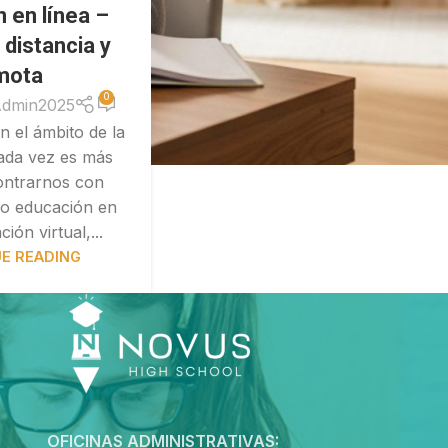
 en línea –
a distancia y
mota
0
dmin2025
n el ámbito de la
ada vez es más
ntrarnos con
o educación en
ión virtual,...
E READING
OFICINAS ADMINISTRATIVAS: