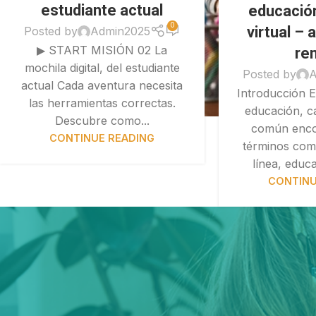
estudiante actual
educación
0
virtual – 
Posted by
Admin2025
▶ START MISIÓN 02 La
re
mochila digital, del estudiante
Posted by
A
actual Cada aventura necesita
Introducción E
las herramientas correctas.
educación, c
Descubre como...
común enco
CONTINUE READING
términos com
línea, educac
CONTINU