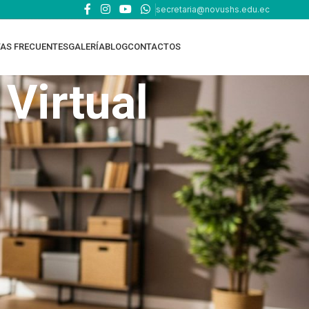
secretaria@novushs.edu.ec
AS FRECUENTES
GALERÍA
BLOG
CONTACTOS
 Virtual
TOP RATED PRODUCTS
EDUCACIÓN ONLINE
EDUCACIÓN EN CASA -
HOMESCHOOL Oferta
Académica y requisitos