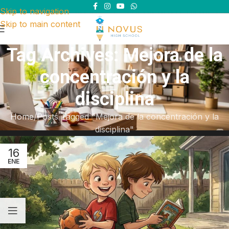
Skip to navigation
Skip to main content
Tag Archives: Mejora de la
concentración y la
disciplina
Home
Posts Tagged "Mejora de la concentración y la
disciplina"
16
ENE