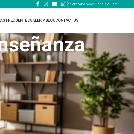
secretaria@novushs.edu.ec
AS FRECUENTES
GALERÍA
BLOG
CONTACTOS
enseñanza
TOP RATED PRODUCTS
EDUCACIÓN ONLINE
EDUCACIÓN EN CASA -