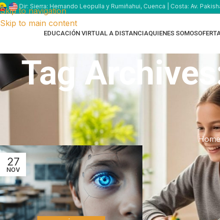
Dir: Sierra: Hernando Leopulla y Rumiñahui, Cuenca | Costa: Av. Pakish
Skip to navigation
Skip to main content
EDUCACIÓN VIRTUAL A DISTANCIA
QUIENES SOMOS
OFERT
Tag Archives
Hom
27
NOV