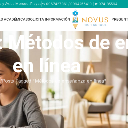
a y Av. La Merced, Playas
📲 0967427361 / 0994256410 | ☎️ 074185594
AS ACADÉMICAS
SOLICITA INFORMACIÓN
PREGUNT
: Métodos de 
en línea
e
Posts Tagged "Métodos de enseñanza en línea"