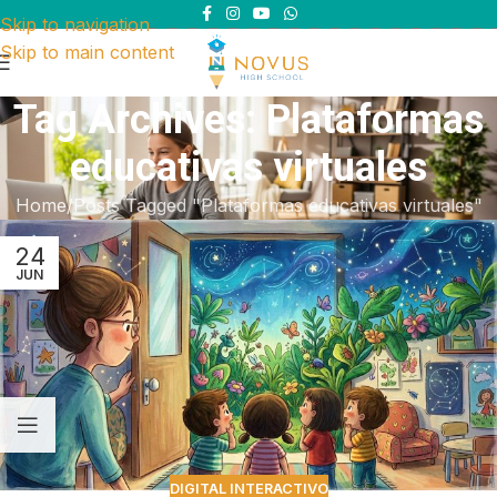
Skip to navigation
Skip to main content
Tag Archives: Plataformas
educativas virtuales
Home
Posts Tagged "Plataformas educativas virtuales"
24
JUN
DIGITAL INTERACTIVO