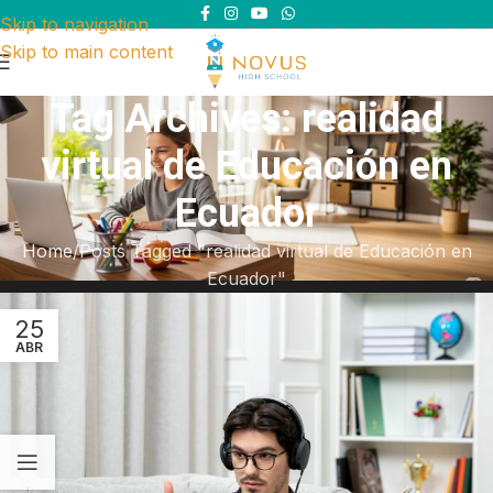
Skip to navigation
Skip to main content
Tag Archives: realidad
virtual de Educación en
Ecuador
Home
Posts Tagged "realidad virtual de Educación en
Ecuador"
25
ABR