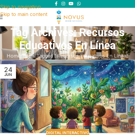
Skip to navigation
Skip to main content
Tag Archives: Recursos
Educativos En Línea
Home
Posts Tagged "Recursos Educativos En Línea"
24
JUN
DIGITAL INTERACTIVO