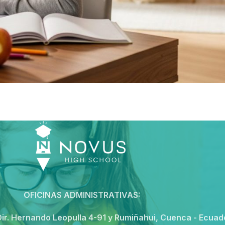
OFICINAS ADMINISTRATIVAS:
ir. Hernando Leopulla 4-91 y Rumiñahui, Cuenca - Ecuad