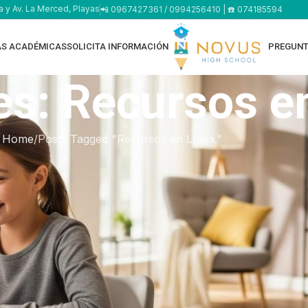
a y Av. La Merced, Playas
📲 0967427361 / 0994256410 | ☎️ 074185594
AS ACADÉMICAS
SOLICITA INFORMACIÓN
PREGUNT
es: Recursos en
Home
Posts Tagged "Recursos en Línea."