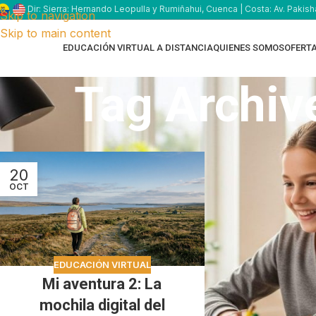
Dir: Sierra: Hernando Leopulla y Rumiñahui, Cuenca | Costa: Av. Pakish
Skip to navigation
Skip to main content
EDUCACIÓN VIRTUAL A DISTANCIA
QUIENES SOMOS
OFERT
Tag Archiv
20
OCT
EDUCACIÓN VIRTUAL
Mi aventura 2: La
mochila digital del