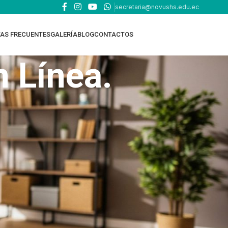
secretaria@novushs.edu.ec
AS FRECUENTES
GALERÍA
BLOG
CONTACTOS
 Línea.
TOP RATED PRODUCTS
EDUCACIÓN ONLINE
EDUCACIÓN EN CASA -
HOMESCHOOL Oferta
Académica y requisitos