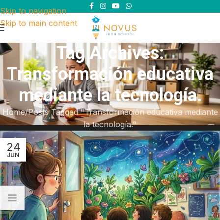
Skip to navigation
Skip to main content
Tag Archives:
Transformación educativa
mediante la tecnología.
Home
Posts Tagged "Transformación educativa mediante
la tecnología."
24
JUN