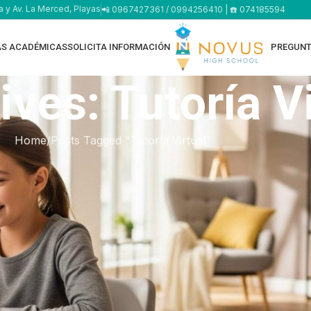
a y Av. La Merced, Playas
📲 0967427361 / 0994256410 | ☎️ 074185594
AS ACADÉMICAS
SOLICITA INFORMACIÓN
PREGUNT
ves: Tutoría Vi
Home
Posts Tagged "Tutoría Virtual"