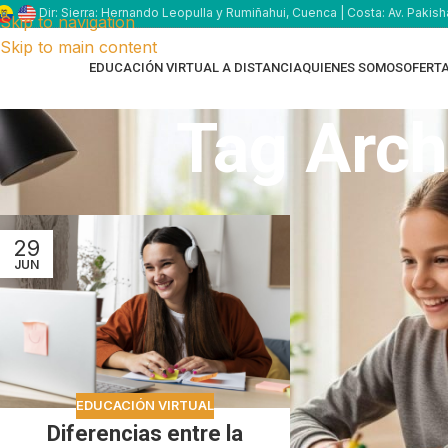
Dir: Sierra: Hernando Leopulla y Rumiñahui, Cuenca | Costa: Av. Pakish
Skip to navigation
Skip to main content
EDUCACIÓN VIRTUAL A DISTANCIA
QUIENES SOMOS
OFERT
Tag Archi
29
JUN
EDUCACIÓN VIRTUAL
Diferencias entre la