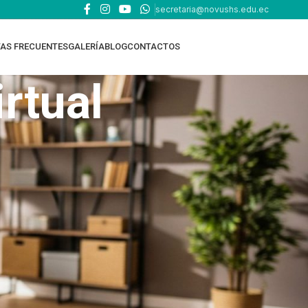
secretaria@novushs.edu.ec
AS FRECUENTES
GALERÍA
BLOG
CONTACTOS
rtual
TOP RATED PRODUCTS
EDUCACIÓN ONLINE
EDUCACIÓN EN CASA -
HOMESCHOOL Oferta
Académica y requisitos