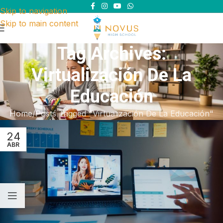
Skip to navigation
Skip to main content
Tag Archives:
Virtualización De La
Educación
Home
Posts Tagged "Virtualización De La Educación"
24
ABR