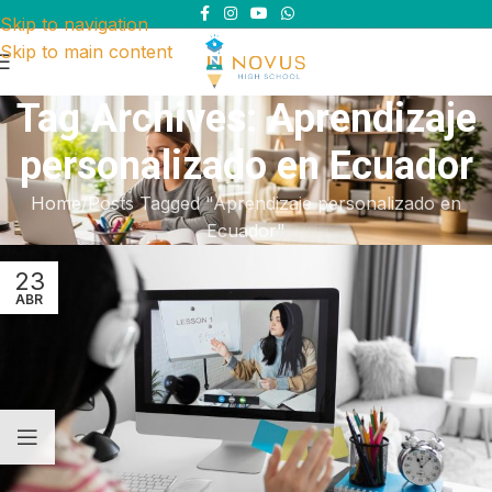
Skip to navigation
Skip to main content
Tag Archives: Aprendizaje
personalizado en Ecuador
Home
Posts Tagged "Aprendizaje personalizado en
Ecuador"
23
ABR