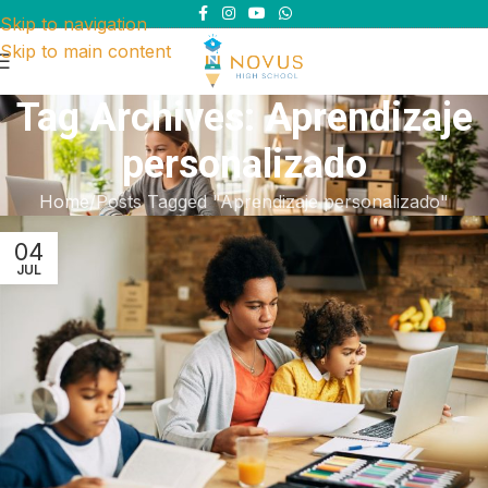
Skip to navigation
Skip to main content
Tag Archives: Aprendizaje
personalizado
Home
Posts Tagged "Aprendizaje personalizado"
04
JUL